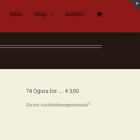
Infos
Shop
Anfahrt
74 Ogura Ice ….. € 3,50
G
Eis mit Azukibohnengeschmack