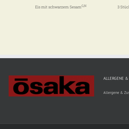
G,N
Eis mit schwarzem Sesam
3 Stü
ALLERGENE &
Allergene & Zus