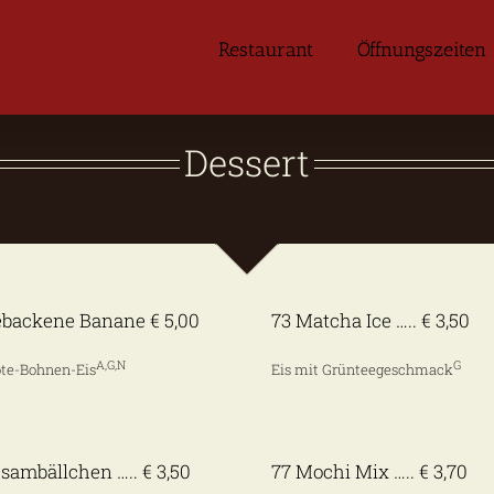
Restaurant
Öffnungszeiten
Dessert
ebackene Banane € 5,00
73 Matcha Ice ….. € 3,50
A,G,N
G
ote-Bohnen-Eis
Eis mit Grünteegeschmack
sambällchen ….. € 3,50
77 Mochi Mix ….. € 3,70