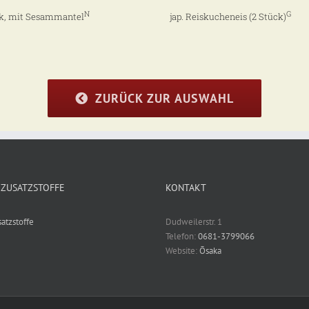
N
G
ck, mit Sesammantel
jap. Reiskucheneis (2 Stück)
ZURÜCK ZUR AUSWAHL
 ZUSATZSTOFFE
KONTAKT
atzstoffe
Dudweilerstr. 1
Telefon:
0681-3799066
Website:
Ōsaka