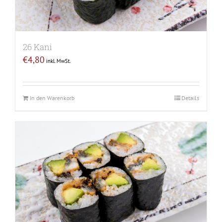
26 Kani
€
4,80
inkl. MwSt.
In den Warenkorb
Details