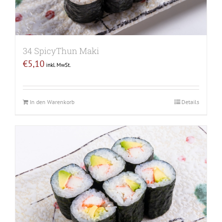
34 SpicyThun Maki
€
5,10
inkl. MwSt.
In den Warenkorb
Details