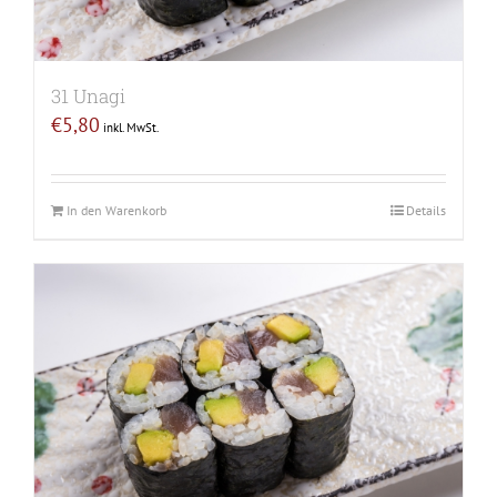
31 Unagi
€
5,80
inkl. MwSt.
In den Warenkorb
Details