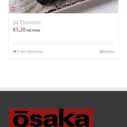
24 ThunAvo
€
5,20
inkl. MwSt.
In den Warenkorb
Details