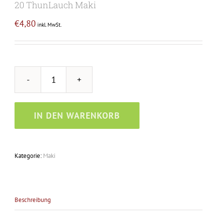
20 ThunLauch Maki
€
4,80
inkl. MwSt.
20
ThunLauch
Maki
IN DEN WARENKORB
Menge
Kategorie:
Maki
Beschreibung