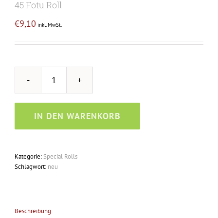
45 Fotu Roll
€
9,10
inkl. MwSt.
45
Fotu
Roll
IN DEN WARENKORB
Menge
Kategorie:
Special Rolls
Schlagwort:
neu
Beschreibung