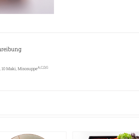
hreibung
A,C,D,G
i, 10 Maki, Misosuppe