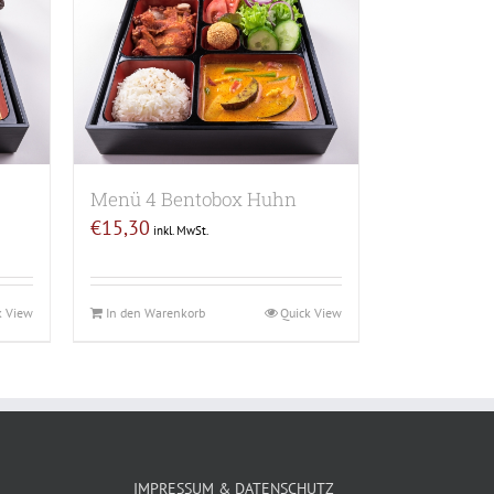
Menü 4 Bentobox Huhn
€
15,30
inkl. MwSt.
k View
In den Warenkorb
Quick View
IMPRESSUM & DATENSCHUTZ