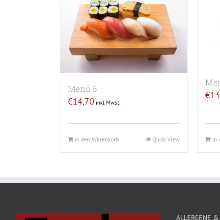
Men
Menü 6
€
13
€
14,70
inkl. MwSt.
In den Warenkorb
Quick View
In
ALLERGENE &