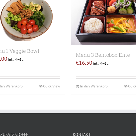
ü 1 Veggie Bowl
Menü 3 Bentobox Ente
,00
inkl. MwSt.
€
16,30
inkl. MwSt.
 den Warenkorb
Quick View
In den Warenkorb
Quic
 ZUSATZSTOFFE
KONTAKT