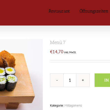
Restaurant
Öffnungszeiten
Menü 7
€
14,70
inkl. MwSt.
IN
Menü
7
Menge
Kategorie:
Mittagsmenü