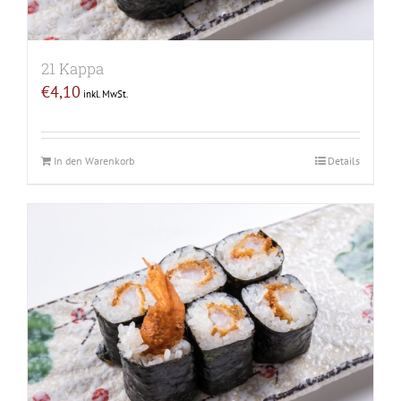
21 Kappa
€
4,10
inkl. MwSt.
In den Warenkorb
Details