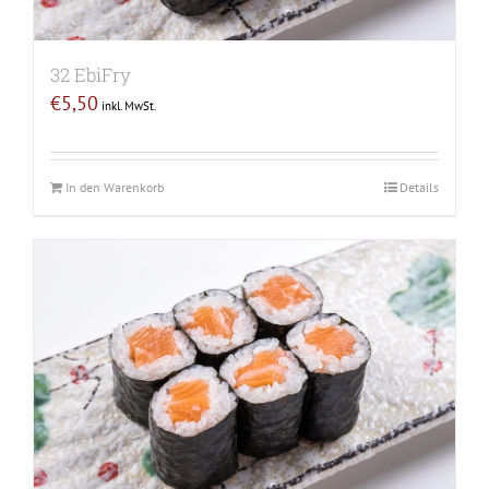
32 EbiFry
€
5,50
inkl. MwSt.
In den Warenkorb
Details