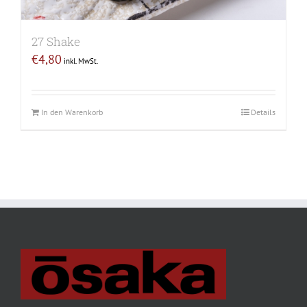
27 Shake
€
4,80
inkl. MwSt.
In den Warenkorb
Details